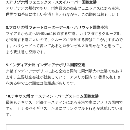
7.アリゾナ州 フェニックス・スカイハーバー国際空港
アリゾナ州の州都であり、州内最大の都市フェニックスにある空港。
世界で12番目に忙しい空港と言われながら、この順位は頼もしい！
8.フロリダ州 フォートローダーデール・ハリウッド国際空港
マイアミから北へ約48kmに位置する空港。カリブ海行きクルーズ船
が出航する港に近いので、クルーズに乗船する際はここがおすすめで
す。ハリウッドって書いてあるとロサンゼルス近郊かな？と思ってし
まう要注意な空港です。
9.インディアナ州 インディアナポリス国際空港
州都インディアナポリスにある空港と同時に同州最大の空港でもあり
ます。主要航空会社が就航していて、アメリカ国内で8番目の忙しさ
を誇る中でこの順位は信頼感があります。
10.テキサス州 オースティン・バーグストロム国際空港
最後もテキサス！州都オースティンにある空港で主にアメリカ国内で
すが、カナダやイギリス、たまにフランクフルト行きが就航していま
す。