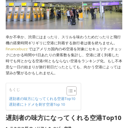
幸か不幸か、渋滞にはまったり、スリルを味わうためだったりと飛行
機の搭乗時間ギリギリに空港に到着する旅行者は後を絶ちません。
Financebuzz
ではアメリカ国内の45空港を対象にセキュリティチェッ
クにかかる時間や1日あたりの乗客数を集計し、空港に遅く到着した
時でも何とかなる空港/何ともならない空港をランキング化。もし不本
意な一日の始まりが旅行初日だったとしても、向かう空港によっては
望みが繋がるかもしれません。
もくじ
遅刻者の味方になってくれる空港Top10
遅刻者にトドメを刺す空港Top 10
遅刻者の味方になってくれる空港Top10