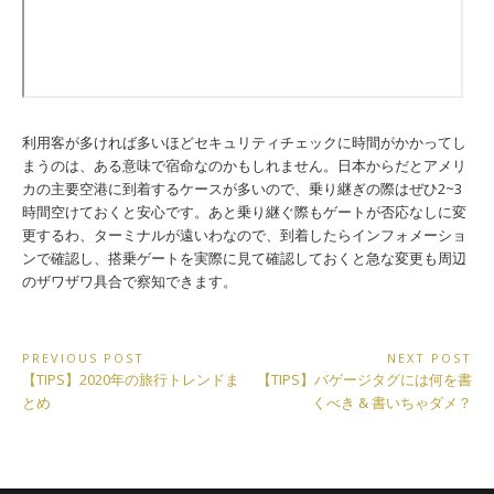
利用客が多ければ多いほどセキュリティチェックに時間がかかってし
まうのは、ある意味で宿命なのかもしれません。日本からだとアメリ
カの主要空港に到着するケースが多いので、乗り継ぎの際はぜひ2~3
時間空けておくと安心です。あと乗り継ぐ際もゲートが否応なしに変
更するわ、ターミナルが遠いわなので、到着したらインフォメーショ
ンで確認し、搭乗ゲートを実際に見て確認しておくと急な変更も周辺
のザワザワ具合で察知できます。
投
PREVIOUS POST
NEXT POST
Previous
Next
【TIPS】2020年の旅行トレンドま
【TIPS】バゲージタグには何を書
稿
Post:
Post:
とめ
くべき & 書いちゃダメ？
ナ
ビ