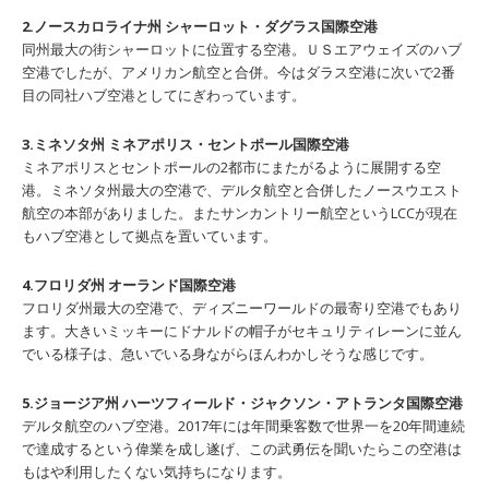
2.ノースカロライナ州 シャーロット・ダグラス国際空港
同州最大の街シャーロットに位置する空港。ＵＳエアウェイズのハブ
空港でしたが、アメリカン航空と合併。今はダラス空港に次いで2番
目の同社ハブ空港としてにぎわっています。
3.ミネソタ州 ミネアポリス・セントポール国際空港
ミネアポリスとセントポールの2都市にまたがるように展開する空
港。ミネソタ州最大の空港で、デルタ航空と合併したノースウエスト
航空の本部がありました。またサンカントリー航空というLCCが現在
もハブ空港として拠点を置いています。
4.フロリダ州 オーランド国際空港
フロリダ州最大の空港で、ディズニーワールドの最寄り空港でもあり
ます。大きいミッキーにドナルドの帽子がセキュリティレーンに並ん
でいる様子は、急いでいる身ながらほんわかしそうな感じです。
5.ジョージア州 ハーツフィールド・ジャクソン・アトランタ国際空港
デルタ航空のハブ空港。2017年には年間乗客数で世界一を20年間連続
で達成するという偉業を成し遂げ、この武勇伝を聞いたらこの空港は
もはや利用したくない気持ちになります。