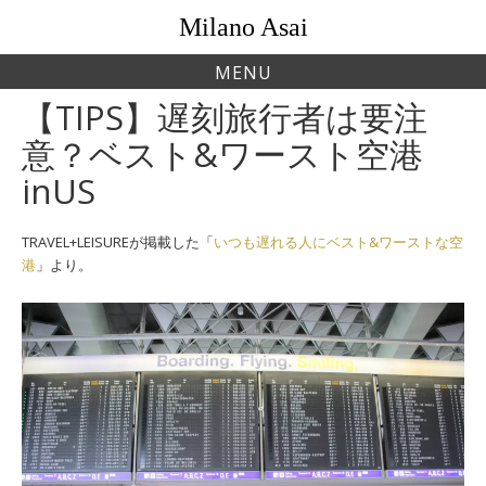
Skip
Milano Asai
to
content
MENU
【TIPS】遅刻旅行者は要注
意？ベスト&ワースト空港
inUS
TRAVEL+LEISUREが掲載した「
いつも遅れる人にベスト&ワーストな空
港
」より。