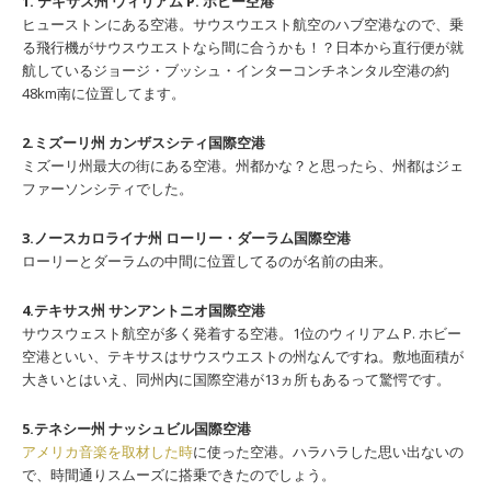
1. テキサス州 ウィリアム P. ホビー空港
ヒューストンにある空港。サウスウエスト航空のハブ空港なので、乗
る飛行機がサウスウエストなら間に合うかも！？日本から直行便が就
航しているジョージ・ブッシュ・インターコンチネンタル空港の約
48km南に位置してます。
2.ミズーリ州 カンザスシティ国際空港
ミズーリ州最大の街にある空港。州都かな？と思ったら、州都はジェ
ファーソンシティでした。
3.ノースカロライナ州 ローリー・ダーラム国際空港
ローリーとダーラムの中間に位置してるのが名前の由来。
4.テキサス州 サンアントニオ国際空港
サウスウェスト航空が多く発着する空港。1位のウィリアム P. ホビー
空港といい、テキサスはサウスウエストの州なんですね。敷地面積が
大きいとはいえ、同州内に国際空港が13ヵ所もあるって驚愕です。
5.テネシー州 ナッシュビル国際空港
アメリカ音楽を取材した時
に使った空港。ハラハラした思い出ないの
で、時間通りスムーズに搭乗できたのでしょう。