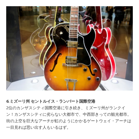
6.ミズーリ州 セントルイス・ランバート国際空港
2位のカンザスシティ国際空港に引き続き、ミズーリ州がランクイ
ン！カンザスシティに劣らない大都市で、中西部きっての観光都市。
街の上空を巨大なアーチが虹のようにかかるゲートウェイ・アーチは
一目見れば思い出す人もいるはず。