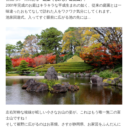
2001年完成のお庭はキラキラな平成生まれの如く、従来の庭園とは一
味違ったおもてなしで訪れた人をワクワク気分にしてくれます。
池泉回遊式。入ってすぐ眼前に広がる池の先には…
左右対称な稜線が眩しい小さなお山の姿が。これはもう唯一無二の富
士山ですね！
そして裾野に広がるのはお茶畑。さすが静岡県、お家芸をふんだんに