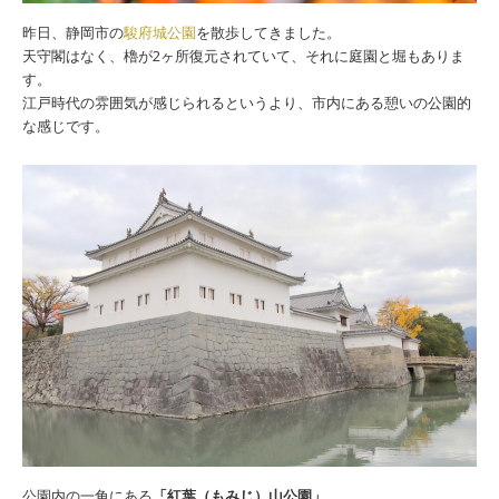
昨日、静岡市の
駿府城公園
を散歩してきました。
天守閣はなく、櫓が2ヶ所復元されていて、それに庭園と堀もありま
す。
江戸時代の雰囲気が感じられるというより、市内にある憩いの公園的
な感じです。
公園内の一角にある
「紅葉（もみじ）山公園」
。