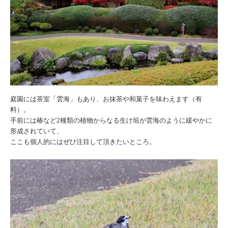
庭園には茶室「雲海」もあり、お抹茶や和菓子を味わえます（有
料）。
手前には椿など2種類の植物からなる生け垣が雲海のように緩やかに
形成されていて、
ここも個人的にはぜひ注目して頂きたいところ。