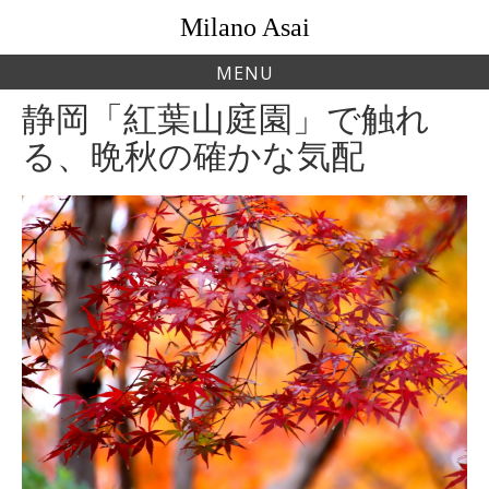
Skip
Milano Asai
to
content
MENU
静岡「紅葉山庭園」で触れ
る、晩秋の確かな気配