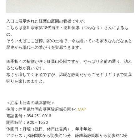
入口に展示された紅葉山庭園の看板ですが、
こちらは徳川宗家第18代当主・徳川恒孝（つねなり）さんによるも
の。
そういえばここは徳川家の土地で、今も続いている家系なんだなぁと
歴史から現代への繋がりを実感できます。
四季折々の植物が咲く紅葉山公園ですが、やっぱり名前の通り、訪れ
るなら秋が良いです。
寒さが増してくる頃ですが、温暖な静岡だからこそギリギリまで紅葉
狩りを楽しめますよ。
＜紅葉山公園の基本情報＞
住所：静岡県静岡市葵区駿府城公園1-1
MAP
電話番号：054-251-0016
開園時間：9:00～16:30
休園日：月曜（祝日、休日は営業）、年末年始
アクセス：JR静岡駅から徒歩約15分、静鉄新静岡駅から徒歩約12分