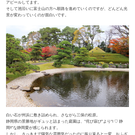
アピールしてます。
そして池沿いに富士山の方へ順路を進めていくのですが、どんどん光
景が変わっていくのが面白いです。
白い石が州浜に敷き詰められ、さながら三保の松原。
静岡県の景勝地がギュッと詰まった庭園は、”侘び寂び”より“I ♡ 静
岡‼”な静岡愛が感じられます。
しかし、さっきまで陽気な雰囲気だったのに振り返ると一変、おふざ