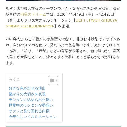
相次ぐ大型複合施設のオープンで、さらなる活気をみせる渋谷。渋谷
駅直結の
渋谷ストリーム
では、2020年11月19日（金）～12月25日
（金）よりクリスマスイルミネーション【
LIGHT of WISH -SHIBUYA
STREAM 2020 ILLUMINATION-
】を開催。
2020年だからこそ従来の参加型ではなく、非接触体験型でデザインさ
れ、自分のスマホを使って見たい光の色を選べます。光にはそれぞれ
「感謝」「祈り」「希望」などの言葉が表示され、色で選ぶか、言葉
で選ぶかが悩むところ。煌々とする渋谷にそっと柔らかな光が灯され
ます。
もくじ
好きな色を灯せる演出
繋がりの大切さを表現
ランタンに込められた想い
世界中のランタンが勢揃い
サクッと見て回れる内容
今年らしいイルミネーション