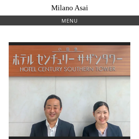
Skip
Milano Asai
to
content
MENU