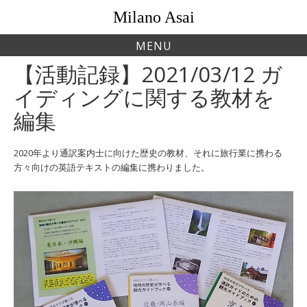
Skip
Milano Asai
to
content
MENU
【活動記録】2021/03/12 ガ
イディングに関する教材を
編集
2020年より通訳案内士に向けた歴史の教材、それに旅行業に携わる
方々向けの英語テキストの編集に携わりました。