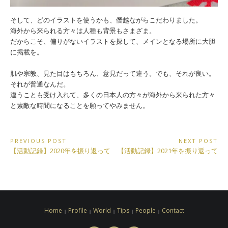
そして、どのイラストを使うかも、僭越ながらこだわりました。
海外から来られる方々は人種も背景もさまざま。
だからこそ、偏りがないイラストを探して、メインとなる場所に大胆
に掲載を。
肌や宗教、見た目はもちろん、意見だって違う。でも、それが良い。
それが普通なんだ。
違うことも受け入れて、多くの日本人の方々が海外から来られた方々
と素敵な時間になることを願ってやみません。
投
PREVIOUS POST
NEXT POST
Previous
Next
【活動記録】2020年を振り返って
【活動記録】2021年を振り返って
稿
Post:
Post:
ナ
ビ
ゲ
Home
Profile
World
Tips
People
Contact
ー