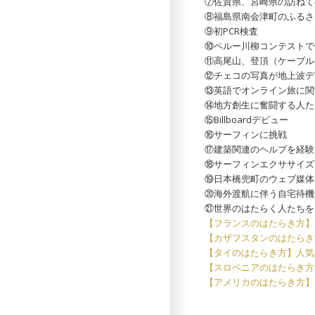
⑦佐賀県、宮崎県の訪ねて
⑧福島県南会津町のふるさ
⑨初PCR検査
⑩ペルー川柳コンテストで
⑪高尾山、登頂（ケーブル
⑫チェコの写真が地上波デ
⑬英語でオンライン旅に関
⑭地方創生に奮闘する人た
⑮Billboardデビュー
⑯サーフィンに挑戦
⑰建築関連のヘルプを経験
⑱サーフィンエクササイズ
⑲日本橋兜町のウェブ媒体
⑳海外渡航に伴う自宅待機
㉑世界のはたらく人たちを
【フランスのはたらき方】
【カザフスタンのはたらき
【タイのはたらき方】人気
【スロベニアのはたらき方
【アメリカのはたらき方】