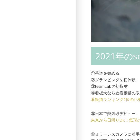
2021年のso
①茶道を始める
②グランピングを初体験
③teamLabの初取材
④看板犬ならぬ看板猫の取
看板猫ランキング1位のハ
⑤日本で熱気球デビュー
東京から日帰りOK！気球
⑥ミラーレスカメラに着手