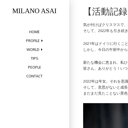
Skip
【活動記録
to
MILANO ASAI
content
気が付けばクリスマスで、
そして、2022年も引き
HOME
PROFILE
2021年はドイツに行く
しかし、今日の午前中から
WORLD
TIPS
新たな機会に恵まれ、私ひ
PEOPLE
皆さん、ありがとう！いつ
CONTACT
2022年は年女。それを
そして、意思がないと成長
まだまだ見たことない景色