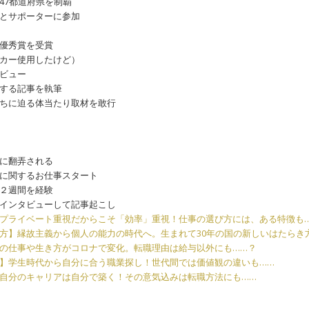
47都道府県を制覇
とサポーターに参加
優秀賞を受賞
カー使用したけど）
ビュー
する記事を執筆
ちに迫る体当たり取材を敢行
に翻弄される
に関するお仕事スタート
２週間を経験
インタビューして記事起こし
プライベート重視だからこそ「効率」重視！仕事の選び方には、ある特徴も
方】縁故主義から個人の能力の時代へ。生まれて30年の国の新しいはたらき
の仕事や生き方がコロナで変化。転職理由は給与以外にも……？
】学生時代から自分に合う職業探し！世代間では価値観の違いも……
自分のキャリアは自分で築く！その意気込みは転職方法にも……