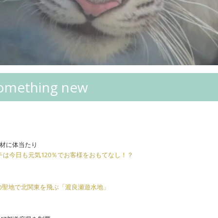
mething new
材に体当たり
チは今日も元気120％でお客様をおもてなし！？
の聖地で北関東を飛ぶ「渡良瀬遊水地」