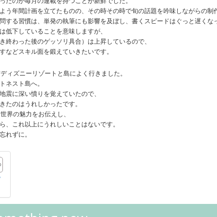
ったのが毎月の連載を持つことが新鮮でした。
よう年間計画を立てたものの、その時その時で旬の話題を吟味しながらの制
問する習慣は、単発の執筆にも影響を及ぼし、書くスピードはぐっと遅くな
は低下していることを意味しますが、
き終わった後のゲッソリ具合）は上昇しているので、
すなどスキル面を鍛えていきたいです。
東京ディズニーリゾートと島によく行きました。
トネスト島へ。
地震に深い憤りを覚えていたので、
きたのはうれしかったです。
や世界の魅力をお伝えし、
ら、これ以上にうれしいことはないです。
忘れずに。
w