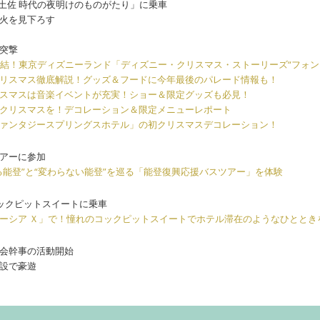
国土佐 時代の夜明けのものがたり」に乗車
火を見下ろす
突撃
終結！東京ディズニーランド「ディズニー・クリスマス・ストーリーズ“フォン
リスマス徹底解説！グッズ＆フードに今年最後のパレード情報も！
スマスは音楽イベントが充実！ショー＆限定グッズも必見！
クリスマスを！デコレーション＆限定メニューレポート
ァンタジースプリングスホテル」の初クリスマスデコレーション！
アーに参加
る能登”と“変わらない能登”を巡る「能登復興応援バスツアー」を体験
ックピットスイートに乗車
ーシア Ｘ」で！憧れのコックピットスイートでホテル滞在のようなひととき
会幹事の活動開始
設で豪遊