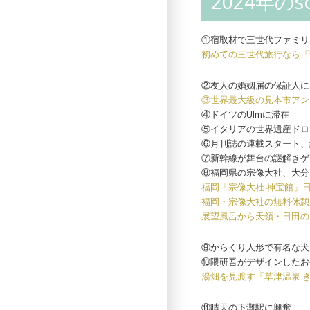
2024年のso
①宿取材で三世代ファミリ
初めての三世代旅行なら「Rak
②友人の婚姻届の保証人に
③世界最大級の見本市アン
④ドイツのUlmに滞在
⑤イタリアの世界遺産ドロ
⑥月刊誌の連載スタート、
⑦新幹線が舞台の謎解きゲ
⑧福岡県の宗像大社、大分
福岡「宗像大社 神宝館」
福岡・宗像大社の無料休憩
展望風呂から天領・日田の
⑨からくり人形で有名な犬
⑩隈研吾がデザインしたお
湯畑を見渡す「草津温泉 
⑪晴天の下灘駅に興奮