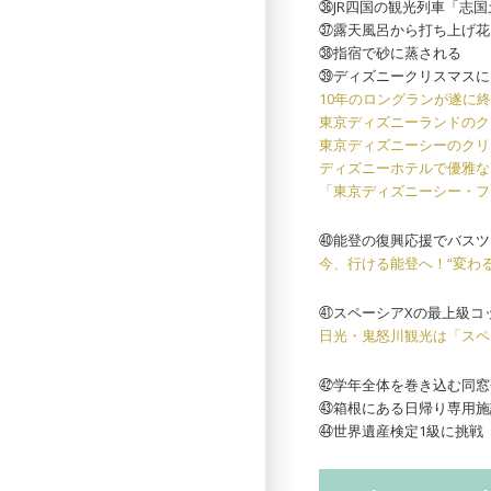
㊱JR四国の観光列車「志
㊲露天風呂から打ち上げ花
㊳指宿で砂に蒸される
㊴ディズニークリスマスに
10年のロングランが遂に
東京ディズニーランドのク
東京ディズニーシーのクリ
ディズニーホテルで優雅な
「東京ディズニーシー・フ
㊵能登の復興応援でバスツ
今、行ける能登へ！“変わ
㊶スペーシアXの最上級コ
日光・鬼怒川観光は「スペ
㊷学年全体を巻き込む同窓
㊸箱根にある日帰り専用施
㊹世界遺産検定1級に挑戦