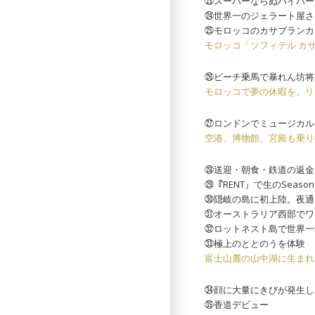
㉓スーパーならぬハイパー
㉔世界一のジェラート屋さ
㉕モロッコのカサブランカ
モロッコ「ソフィテル カ
㉖ビーチ乗馬で暴れん坊将
モロッコで夢の休暇を。リ
㉗ロンドンでミュージカル
空港、博物館、宮殿も乗り
㉘送迎・朝食・鉄道の返金
㉙『RENT』で生のSeasons
㉚隠岐の島に初上陸。夜通
㉛オーストラリア西部でワ
㉜ロットネスト島で世界一
㉝極上のととのうを体験
富士山麓の山中湖に生まれ
㉞顔に大量にきびが発生し
㉟香道デビュー