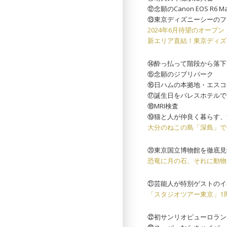
⑫念願のCanon EOS R6 M
⑬東京ディズニーシーのフ
2024年6月待望のオー
新エリア直結！東京ディズ
⑭酔っ払って階段から落下
⑮念願のジブリパーク
⑯日ハムの本拠地・エスコン
⑰誕生日をパレスホテルで
⑱MRI検査
⑲猫と人が仲良く暮らす、
大分のねこの島「深島」で6
⑳東京国立博物館を徹底見
恐竜に月の石、それに動物
㉑芸能人が特別ゲストのイ
「スタジオツアー東京」1
㉒初サンリオピューロラン