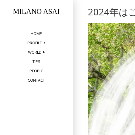
Skip
2024年
to
MILANO ASAI
content
HOME
PROFILE
WORLD
TIPS
PEOPLE
CONTACT