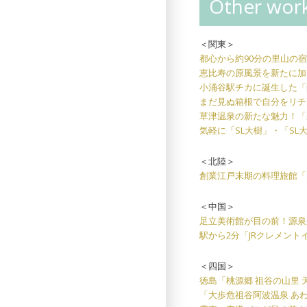
Other work
＜関東＞
都心から約90分の里山の宿・
恵比寿の原風景を新たに加
小涌谷駅チカに誕生した「Ra
まだ見ぬ箱根で自分をリチ
草津温泉の新たな魅力！「
気軽に「SL大樹」・「S
＜北陸＞
創業江戸末期の料理旅館「
＜中国＞
足立美術館が目の前！源泉か
駅から2分「JRクレメン
＜四国＞
徳島「桃源郷 祖谷の山里
「大歩危祖谷阿波温泉 あ