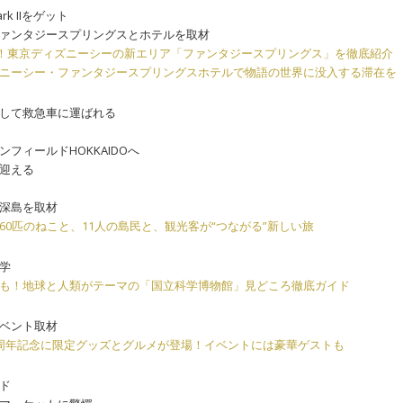
ark IIをゲット
ァンタジースプリングスとホテルを取材
プン！東京ディズニーシーの新エリア「ファンタジースプリングス」を徹底紹介
ニーシー・ファンタジースプリングスホテルで物語の世界に没入する滞在を
して救急車に運ばれる
フィールドHOKKAIDOへ
迎える
深島を取材
0匹のねこと、11人の島民と、観光客が“つながる”新しい旅
学
も！地球と人類がテーマの「国立科学博物館」見どころ徹底ガイド
ベント取材
周年記念に限定グッズとグルメが登場！イベントには豪華ゲストも
ド