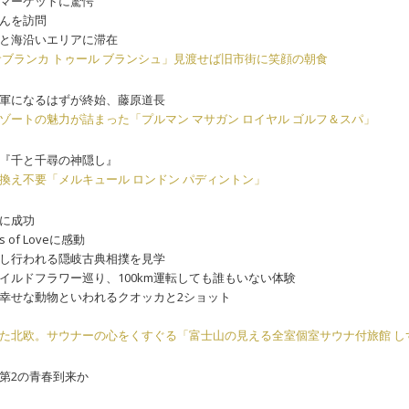
マーケットに驚愕
んを訪問
と海沿いエリアに滞在
サブランカ トゥール ブランシュ」見渡せば旧市街に笑顔の朝食
軍になるはずが終始、藤原道長
ゾートの魅力が詰まった「プルマン マサガン ロイヤル ゴルフ＆スパ」
『千と千尋の神隠し』
換え不要「メルキュール ロンドン パディントン」
に成功
 of Loveに感動
し行われる隠岐古典相撲を見学
イルドフラワー巡り、100km運転しても誰もいない体験
幸せな動物といわれるクオッカと2ショット
た北欧。サウナーの心をくすぐる「富士山の見える全室個室サウナ付旅館 し
第2の青春到来か