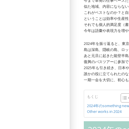
今まで単発の仕事ベースだ
似た地域、内容にならない
これがベストなのか？と自
ということは効率や生産性
それでも個人的満足度（書
今年は語彙や表現力を増や
2024年を振り返ると、
島は深島、隠岐の島、ロッ
あと元旦に起きた能登半島
復興のバスツアーに参加で
2025年も引き続き、日本
誰かの役に立てられたのな
一期一会を大切に、初心も
もくじ
2024年のsomething ne
Other works in 2024