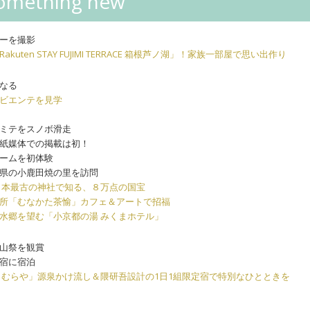
mething new
ーを撮影
uten STAY FUJIMI TERRACE 箱根芦ノ湖」！家族一部屋で思い出作り
なる
ビエンテを見学
ミテをスノボ滑走
紙媒体での掲載は初！
ームを初体験
県の小鹿田焼の里を訪問
日本最古の神社で知る、８万点の国宝
所「むなかた茶愉」カフェ＆アートで招福
水郷を望む「小京都の湯 みくまホテル」
山祭を観賞
宿に宿泊
きむらや」源泉かけ流し＆隈研吾設計の1日1組限定宿で特別なひとときを