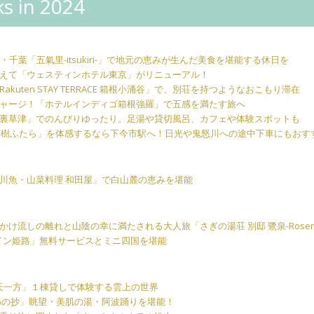
s in 2024
千葉「五氣里-itsukiri-」で地元の恵みが生んだ美食を堪能する休日を
えて「ウェスティンホテル東京」がリニューアル！
kuten STAY TERRACE 箱根小涌谷」で、別荘を持つようなおこもり滞在
ャージ！「ホテルインディゴ箱根強羅」で五感を満たす旅へ
裏草津」でのんびりゆったり。足湯や貸切風呂、カフェや体験スポットも
L大樹ふたら」を体感するなら下今市駅へ！日光や鬼怒川への途中下車にもおす
川魚・山菜料理 和田屋」で白山麓の恵みを堪能
け流しの離れと山陰の幸に満たされる大人旅「さぎの湯荘 別邸 鷺泉-Rosen
トイン姫路」無料サービスとミニ四国を堪能
 天一方」１棟貸しで体験する雲上の世界
わの抄」眺望・美肌の湯・阿波踊りを堪能！