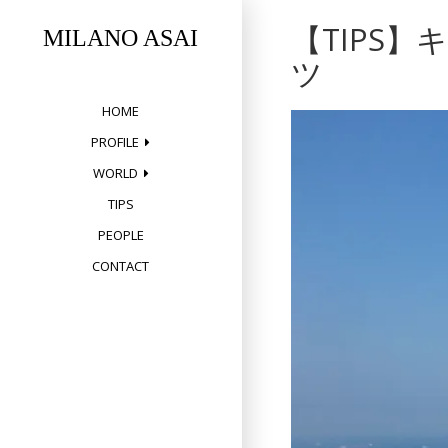
Skip
【TIPS
to
MILANO ASAI
content
ツ
HOME
PROFILE
WORLD
TIPS
PEOPLE
CONTACT