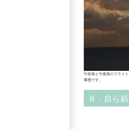
午前発と午後発のフライト
事態です。
８．自ら娯