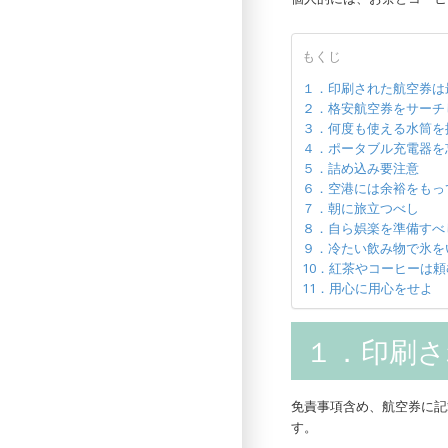
もくじ
１．印刷された航空券は
２．格安航空券をサーチ
３．何度も使える水筒を
４．ポータブル充電器を
５．詰め込み要注意
６．空港には余裕をもっ
７．朝に旅立つべし
８．自ら娯楽を準備すべ
９．冷たい飲み物で氷を
10．紅茶やコーヒーは
11．用心に用心をせよ
１．印刷さ
免責事項含め、航空券に記
す。