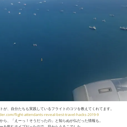
トが、自分たちも実践しているフライトのコツを教えてくれてます。
er.com/flight-attendants-reveal-best-travel-hacks-2019-9
から、「えーっ！そうだったの」と知らぬが仏だった情報も。
ーを飲むタイプだったので、目からうろこでした。