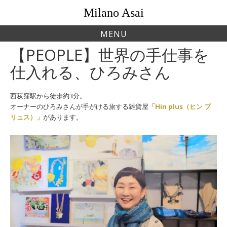
Skip
Milano Asai
to
content
MENU
【PEOPLE】世界の手仕事を
仕入れる、ひろみさん
西荻窪駅から徒歩約3分。
オーナーのひろみさんが手がける旅する雑貨屋
「Hin plus（ヒン プ
リュス）」
があります。