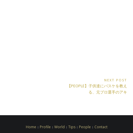
投
NEXT POST
Next
【PEOPLE】子供達にバスケを教え
稿
Post:
る、元プロ選手のアキ
ナ
ビ
ゲ
ー
Home
Profile
World
Tips
People
Contact