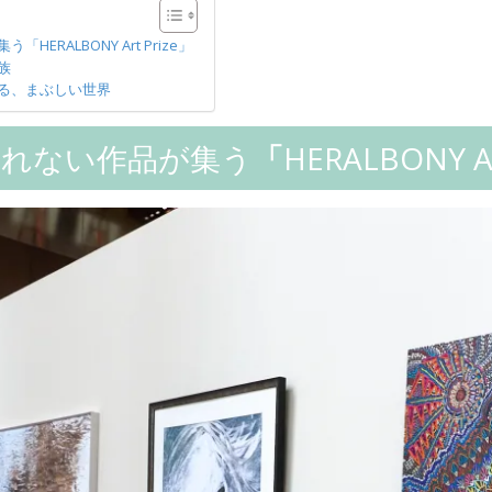
ERALBONY Art Prize」
族
る、まぶしい世界
われない作品が集う
「
HERALBONY Ar