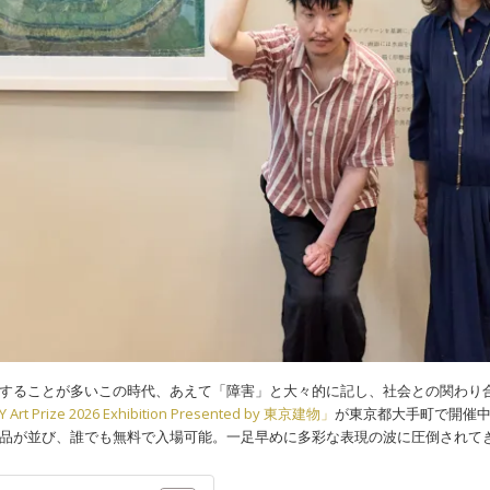
することが多いこの時代、あえて「障害」と大々的に記し、社会との関わり
Art Prize 2026 Exhibition Presented by 東京建物」
が東京都大手町で開催中。2
品が並び、誰でも無料で入場可能。一足早めに多彩な表現の波に圧倒されて