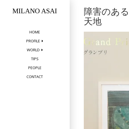
Skip
障害のあ
to
MILANO ASAI
content
天地
HOME
PROFILE
WORLD
TIPS
PEOPLE
CONTACT